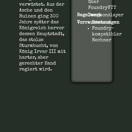
über
verwüstet. Aus der
FoundryVTT
Asche und den
Regelwerk
Dungeonslayer
Ruinen ging 300
Jahre später das
Vorraussetzungen
Discord
Königreich hervor
Foundry-
dessen Hauptstadt,
kompatibler
das stolze
Rechner
Sturmbucht, von
König Irvar III mit
harter, aber
gerechter Hand
regiert wird.