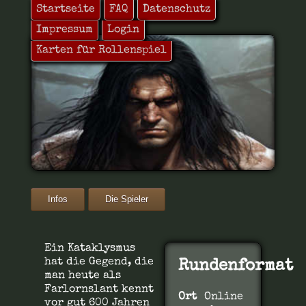
Startseite
FAQ
Datenschutz
Impressum
Login
Karten für Rollenspiel
Farlornslant
Infos
Die Spieler
Ein Kataklysmus
hat die Gegend, die
Rundenformat
man heute als
Farlornslant kennt
Ort
Online
vor gut 600 Jahren