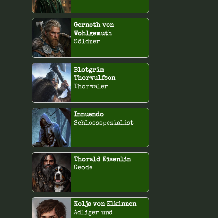
Gernoth von
Wohlgemuth
Söldner
Blotgrim
Thorwulfson
Thorwaler
Innuendo
Schlossspezialist
Thorald Eisenlin
Geode
Kolja von Elkinnen
Adliger und