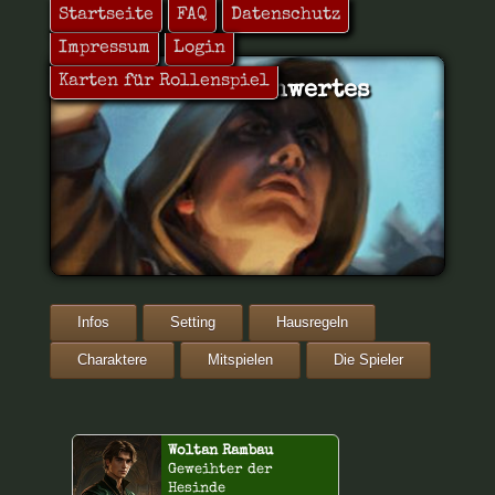
Startseite
FAQ
Datenschutz
Impressum
Login
Karten für Rollenspiel
Jeinseits des Schwertes
Infos
Setting
Hausregeln
Charaktere
Mitspielen
Die Spieler
Woltan Rambau
Geweihter der
Hesinde