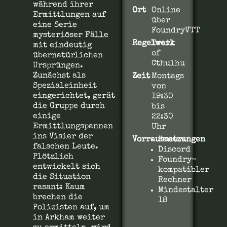
während ihrer
Ort
Online
Ermittlungen auf
über
eine Serie
FoundryVTT
mysteriöser Fälle
Regelwerk
Trail
mit eindeutig
of
übernatürlichen
Cthulhu
Ursprüngen.
Zunächst als
Zeit
Montags
Spezialeinheit
von
eingerichtet, gerät
19:30
die Gruppe durch
bis
einige
22:30
Ermittlungspannen
Uhr
ins Visier der
Vorraussetzungen
Kamera
falschen Leute.
Discord
Plötzlich
Foundry-
entwickelt sich
kompatibler
die Situation
Rechner
rasant: Kaum
Mindestalter
brechen die
18
Polizisten auf, um
in Arkham weiter