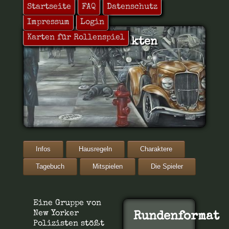
Startseite
FAQ
Datenschutz
Impressum
Login
Karten für Rollenspiel
Die Miskatonic Akten
Infos
Hausregeln
Charaktere
Tagebuch
Mitspielen
Die Spieler
Eine Gruppe von
New Yorker
Rundenformat
Polizisten stößt